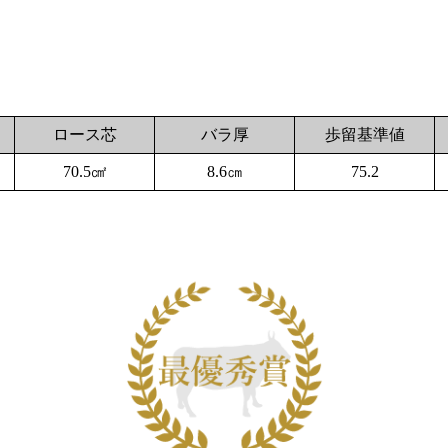
ロース芯
バラ厚
歩留基準値
70.5㎠
8.6㎝
75.2