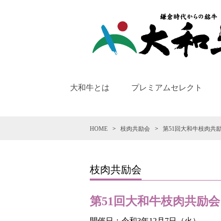
大和牛とは
プレミアムセレクト
HOME
枝肉共励会
第51回大和牛枝肉共
枝肉共励会
第51回大和牛枝肉共励会
開催日：令和3年12月7日（火）