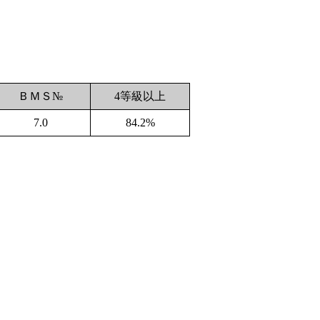
ＢＭＳ№
4等級以上
7.0
84.2%