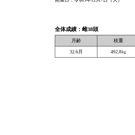
全体成績：雌38頭
月齢
枝重
32.6月
492.8㎏