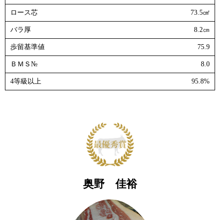
ロース芯
73.5㎠
バラ厚
8.2㎝
歩留基準値
75.9
ＢＭＳ№
8.0
4等級以上
95.8%
奥野 佳裕