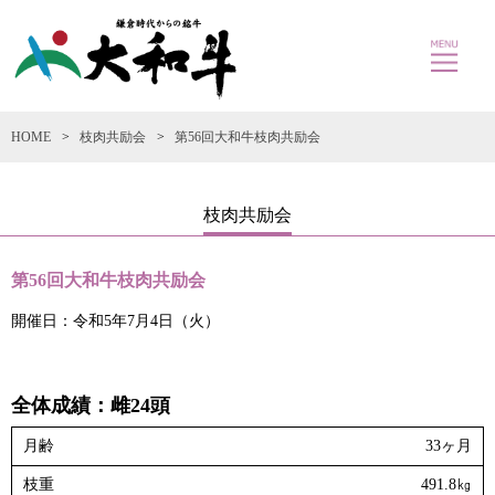
HOME
枝肉共励会
第56回大和牛枝肉共励会
枝肉共励会
第56回大和牛枝肉共励会
開催日：令和5年7月4日（火）
全体成績：雌24頭
月齢
33ヶ月
枝重
491.8㎏